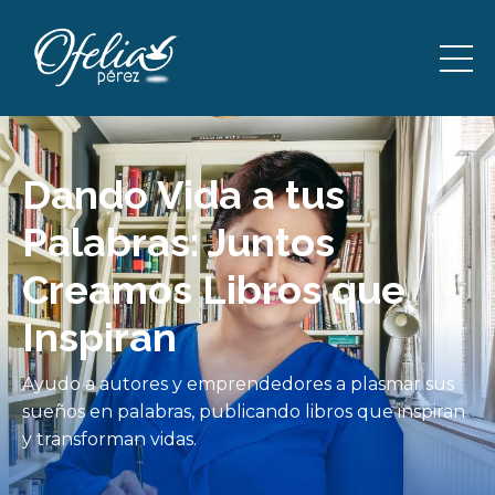
Dando Vida a tus
Palabras: Juntos
Creamos Libros que
Inspiran
Ayudo a autores y emprendedores a plasmar sus
sueños en palabras, publicando libros que inspiran
y transforman vidas.